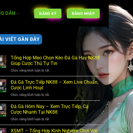
G DẪN
ĐĂNG KÝ
ĐĂNG NHẬP
ÀI VIẾT GẦN ĐÂY
Tổng Hợp Mẹo Chọn Kèo Đá Gà Hay NK88
8
Giúp Cược Thủ Tự Tin
12
Chức năng bình luận bị tắt
ở
Tổng
Hợp
Đá Gà Trực Tiếp NK88 – Xem Live Chuẩn,
8
Mẹo
Cược Linh Hoạt
12
Chọn
Chức năng bình luận bị tắt
ở
Kèo
Đá
Đá
Gà
Đá Gà Hôm Nay – Xem Trực Tiếp, Cá
Gà
8
Trực
Hay
Cược Nhanh Tại NK88
12
Tiếp
NK88
Chức năng bình luận bị tắt
ở
NK88
Giúp
Đá
–
Cược
Gà
XSMT – Tổng Hợp Kinh Nghiệm Chơi Với
Xem
Thủ
8