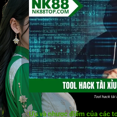
Tool hack tài
Ưu và nhược điểm của các too