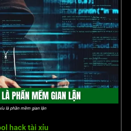
 xỉu là phần mềm gian lận
l hack tài xỉu