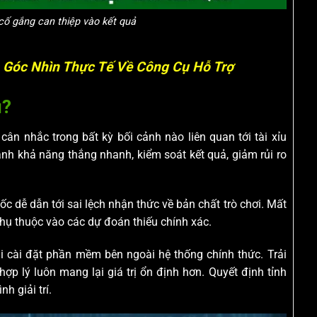
ố gắng can thiệp vào kết quả
– Góc Nhìn Thực Tế Về Công Cụ Hỗ Trợ
u?
ân nhắc trong bất kỳ bối cảnh nào liên quan tới tài xỉu
h khả năng thắng nhanh, kiểm soát kết quả, giảm rủi ro
c dễ dẫn tới sai lệch nhận thức về bản chất trò chơi. Mất
phụ thuộc vào các dự đoán thiếu chính xác.
khi cài đặt phần mềm bên ngoài hệ thống chính thức. Trải
hợp lý luôn mang lại giá trị ổn định hơn. Quyết định tỉnh
h giải trí.