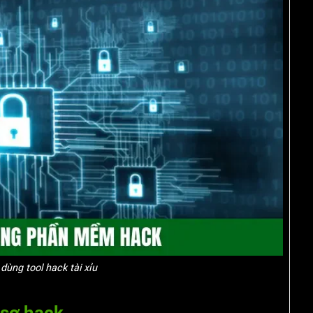
dùng tool hack tài xỉu