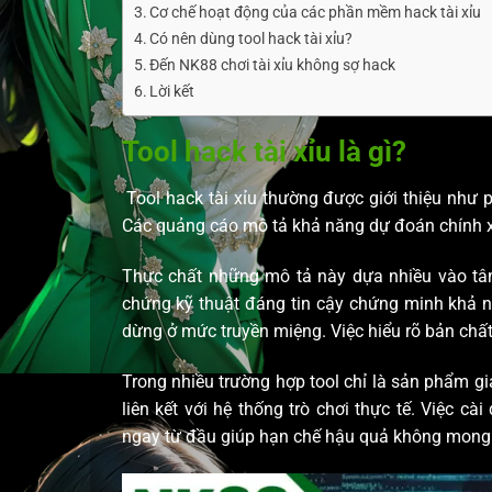
Cơ chế hoạt động của các phần mềm hack tài xỉu
Có nên dùng tool hack tài xỉu?
Đến NK88 chơi tài xỉu không sợ hack
Lời kết
Tool hack tài xỉu là gì?
Tool hack tài xỉu thường được giới thiệu như p
Các quảng cáo mô tả khả năng dự đoán chính x
Thực chất những mô tả này dựa nhiều vào tâ
chứng kỹ thuật đáng tin cậy chứng minh khả n
dừng ở mức truyền miệng. Việc hiểu rõ bản chất 
Trong nhiều trường hợp tool chỉ là sản phẩm g
liên kết với hệ thống trò chơi thực tế. Việc c
ngay từ đầu giúp hạn chế hậu quả không mon