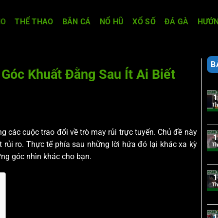
NO
THỂ THAO
BẮN CÁ
NỔ HŨ
XỔ SỐ
ĐÁ GÀ
HƯỚN
B
Góc Khuất Đằng Sau Ít Ai Biết
1
Th
g các cuộc trao đổi về trò may rủi trực tuyến. Chủ đề này
1
t rủi ro. Thực tế phía sau những lời hứa đó lại khác xa kỳ
Th
ng góc nhìn khác cho bạn.
1
Th
1