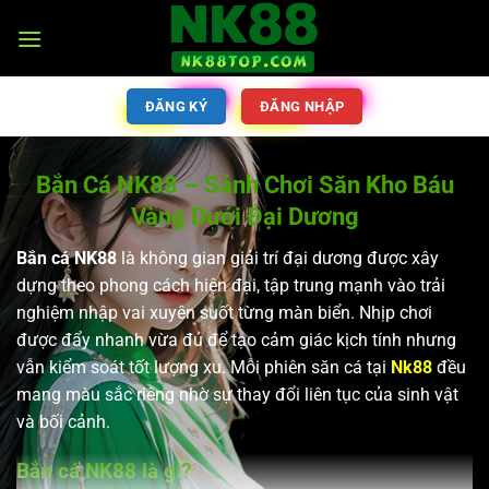
ĐĂNG KÝ
ĐĂNG NHẬP
Bắn Cá NK88 – Sảnh Chơi Săn Kho Báu
Vàng Dưới Đại Dương
Bắn cá NK88
là không gian giải trí đại dương được xây
dựng theo phong cách hiện đại, tập trung mạnh vào trải
nghiệm nhập vai xuyên suốt từng màn biển. Nhịp chơi
được đẩy nhanh vừa đủ để tạo cảm giác kịch tính nhưng
vẫn kiểm soát tốt lượng xu. Mỗi phiên săn cá tại
Nk88
đều
mang màu sắc riêng nhờ sự thay đổi liên tục của sinh vật
và bối cảnh.
Bắn cá NK88 là gì?