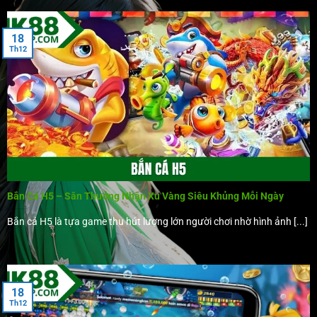
18
Th12
Bắn Cá H5 – Săn Thưởng Nhận Xu Vàng Siêu Khủng Mỗi Ngày
Bắn cá H5 là tựa game thu hút lượng lớn người chơi nhờ hình ảnh [...]
18
Bắn cá NK88 là sảnh chơi thú vị
Th12