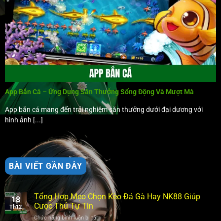
Vì sao Bắn cá NK88 hấp dẫn?
Sức hút của bắn cá NK88 đến từ sự kết hợp hài hòa giữa
hình ảnh 3D đẹp mắt, cơ chế vận hành mượt mà và nội
dung phong phú. Trải nghiệm liền mạch, không gián đoạn
tạo cảm giác nhập vai và hứng thú kéo dài suốt trò chơi.
App Bắn Cá – Ứng Dụng Săn Thưởng Sống Động Và Mượt Mà
Chủ đề game đa dạng
App bắn cá mang đến trải nghiệm săn thưởng dưới đại dương với
Sảnh quy tụ nhiều bối cảnh đại dương khác nhau từ vùng
hình ảnh [...]
biển nhiệt đới rực rỡ cho đến khu vực biển sâu huyền bí.
Mỗi chủ đề như
bắn cá H5
, Thần Tài… đều mang bảng
màu riêng cùng hệ sinh vật đặc trưng, tạo sự khác biệt rõ
rệt giữa các bàn. Việc luân chuyển chủ đề giúp tránh cảm
BÀI VIẾT GẦN ĐÂY
giác lặp lại khi trải nghiệm lâu dài.
Tổng Hợp Mẹo Chọn Kèo Đá Gà Hay NK88 Giúp
Vũ khí tối tân
18
Cược Thủ Tự Tin
Th12
Kho vũ khí được phân cấp rõ ràng nhằm phục vụ nhiều
Chức năng bình luận bị tắt
ở