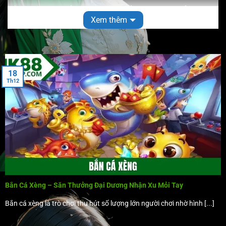
Bắn cá NK88
là sảnh chơi săn thưởng đại dương ảo, mọi
Xem thêm
chuyển động đều mang tính chiến thuật rõ ràng. Khi tham
gia, người chơi như bước vào một thế giới riêng, nơi cá
vàng, cá mập hay sinh vật hiếm lượn quanh, phần thưởng
hiện ra sau mỗi cú bắn chuẩn xác.
18
Th12
Các phòng
bắn cá xèng
được thiết kế tỉ mỉ, hiệu ứng sống
động, từ bong bóng nước cho đến tia sáng phản chiếu trên
từng con cá, tạo nên không gian vừa hấp dẫn vừa kích
thích chiến thuật. NK88 còn tối ưu quy trình rút thưởng,
giúp người chơi tận hưởng trò chơi mà không lo gián đoạn.
Từ người mới làm quen đến cao thủ săn thưởng, mỗi người
đều tìm thấy bàn chơi phù hợp. Thế giới săn thưởng tại
NK88 không chỉ là trò giải trí, mà còn là nơi thử thách kỹ
Bắn Cá Xèng – Săn Thưởng Đại Dương Nhận Xu Mỏi Tay
năng, nhận xu lớn và chinh phục boss dưới đại dương bao
Bắn cá xèng là trò chơi thu hút số lượng lớn người chơi nhờ hình [...]
la.