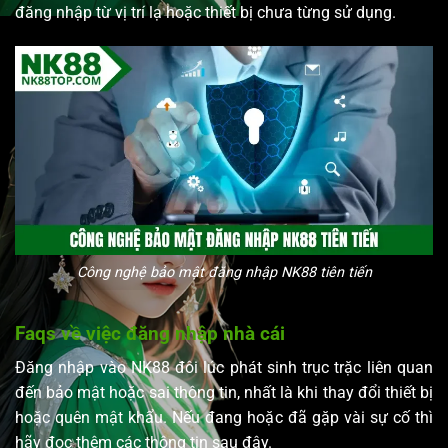
đăng nhập từ vị trí lạ hoặc thiết bị chưa từng sử dụng.
Công nghệ bảo mật đăng nhập NK88 tiên tiến
Faqs về việc đăng nhập nhà cái
Đăng nhập vào NK88 đôi lúc phát sinh trục trặc liên quan
đến bảo mật hoặc sai thông tin, nhất là khi thay đổi thiết bị
hoặc quên mật khẩu. Nếu đang hoặc đã gặp vài sự cố thì
hãy đọc thêm các thông tin sau đây.