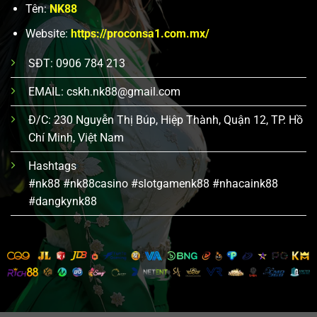
Tên:
NK88
Website:
https://proconsa1.com.mx/
SĐT:
0906 784 213
EMAIL:
cskh.nk88@gmail.com
Đ/C: 230 Nguyễn Thị Búp, Hiệp Thành, Quận 12, TP. Hồ
Chí Minh, Việt Nam
Hashtags
#nk88 #nk88casino #slotgamenk88 #nhacaink88
#dangkynk88