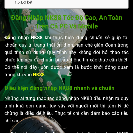
Lời kết
Đăng Nhập NK88 Tốc Độ Cao, An Toàn
Trên Cả PC Và Mobile
Đăng nhập NK88
khi thực hiện đúng chuẩn sẽ giúp tài
khoản duy trì trạng thái ổn định, hạn chế gián đoạn trong
quá trình sử dụng. Quy trình này không đòi hỏi thao tác
phức tạp nếu đã chuẩn bị sẵn thông tin xác thực cần thiết.
Có thể nói đây luôn được xem là bước khởi động quan
trọng khi vào
NK88
.
Điều kiện đăng nhập NK88 nhanh và chuẩn
Những ai từng thao tác đăng nhập NK88 đều nhận ra quy
trình khá gọn gàng, tuy vậy với người mới thì tâm lý dè
chừng là điều dễ hiểu. Thực tế chỉ cần đảm bảo các tiêu
chí sau: