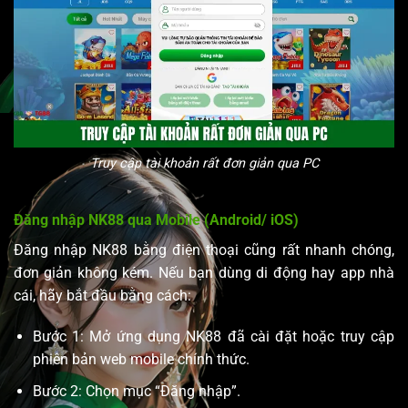
Truy cập tài khoản rất đơn giản qua PC
Đăng nhập NK88 qua Mobile (Android/ iOS)
Đăng nhập NK88 bằng điện thoại cũng rất nhanh chóng,
đơn giản không kém. Nếu bạn dùng di động hay app nhà
cái, hãy bắt đầu bằng cách:
Bước 1: Mở ứng dụng NK88 đã cài đặt hoặc truy cập
phiên bản web mobile chính thức.
Bước 2: Chọn mục “Đăng nhập”.