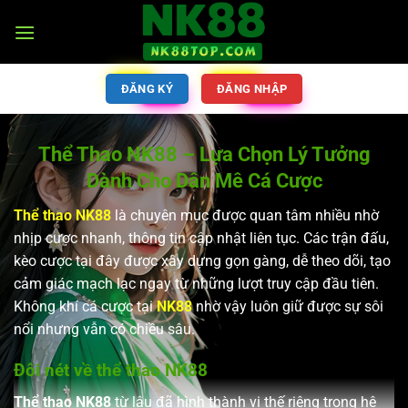
ĐĂNG KÝ
ĐĂNG NHẬP
Thể Thao NK88 – Lựa Chọn Lý Tưởng
Dành Cho Dân Mê Cá Cược
Thể thao NK88
là chuyên mục được quan tâm nhiều nhờ
nhịp cược nhanh, thông tin cập nhật liên tục. Các trận đấu,
kèo cược tại đây được xây dựng gọn gàng, dễ theo dõi, tạo
cảm giác mạch lạc ngay từ những lượt truy cập đầu tiên.
Không khí cá cược tại
NK88
nhờ vậy luôn giữ được sự sôi
nổi nhưng vẫn có chiều sâu.
Đôi nét về thể thao NK88
Thể thao NK88
từ lâu đã hình thành vị thế riêng trong hệ