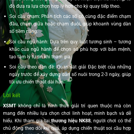
đó đưa ra lựa chọn hợp lý hơn cho kỳ quay tiếp theo.
Soi cầu chạm: Phân tích các số có cùng đặc điểm chạm
đầu, chạm giữa hoặc chạm đuôi, giúp khoanh vùng dàn
số tiềm năng.
Soi cầu ngũ hành: Dựa trên quy luật tương sinh – tương
khắc của ngũ hành để chọn số phù hợp với bản mệnh,
tạo tâm lý tự tin khi tham gia.
Soi cầu theo dàn đề: Quan sát giải Đặc biệt của những
ngày trước để xây dựng dàn số nuôi trong 2-3 ngày, giúp
tối ưu chiến thuật dài hạn.
Lời kết
XSMT
không chỉ là hình thức giải trí quen thuộc mà còn
mang đến nhiều lựa chọn chơi linh hoạt, minh bạch và dễ
hiểu. Khi tham gia tại
thương hiệu NK88
, người chơi có thể
chủ động theo dõi kết quả, áp dụng chiến thuật soi cầu hợp