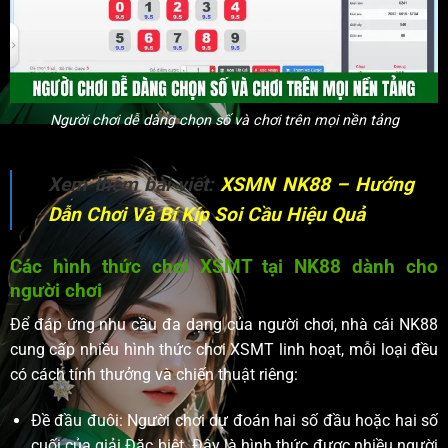
Người chơi dễ dàng chọn số và chơi trên mọi nền tảng
Xem thêm bài viết:
XSMN NK88 – Hướng
Dẫn Chơi Và Bí Kíp Soi Cầu Hiệu Quả
Các hình thức chơi XSMT tại NK88 dành cho
người chơi
Để đáp ứng nhu cầu đa dạng của người chơi, nhà cái NK88
cung cấp nhiều hình thức chơi XSMT linh hoạt, mỗi loại đều
có cách tính thưởng và chiến thuật riêng:
Đề đầu đuôi: Người chơi dự đoán hai số đầu hoặc hai số
cuối của giải Đặc biệt. Đây là hình thức được nhiều người