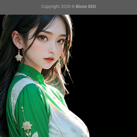
Copyright 2026 ©
Bicon SEO