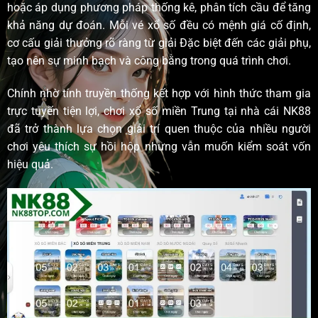
hoặc áp dụng phương pháp thống kê, phân tích cầu để tăng
khả năng dự đoán. Mỗi vé xổ số đều có mệnh giá cố định,
cơ cấu giải thưởng rõ ràng từ giải Đặc biệt đến các giải phụ,
tạo nên sự minh bạch và công bằng trong quá trình chơi.
Chính nhờ tính truyền thống kết hợp với hình thức tham gia
trực tuyến tiện lợi, chơi xổ số miền Trung tại nhà cái NK88
đã trở thành lựa chọn giải trí quen thuộc của nhiều người
chơi yêu thích sự hồi hộp nhưng vẫn muốn kiểm soát vốn
hiệu quả.