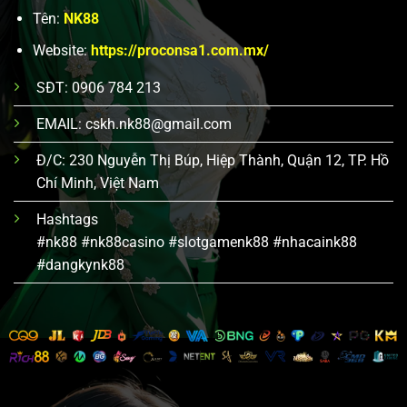
Tên:
NK88
Website:
https://proconsa1.com.mx/
SĐT:
0906 784 213
EMAIL:
cskh.nk88@gmail.com
Đ/C: 230 Nguyễn Thị Búp, Hiệp Thành, Quận 12, TP. Hồ
Chí Minh, Việt Nam
Hashtags
#nk88 #nk88casino #slotgamenk88 #nhacaink88
#dangkynk88