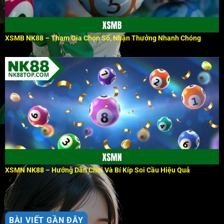
XSMB NK88 – Tham Gia Chọn Số, Nhận Thưởng Nhanh Chóng
XSMN NK88 – Hướng Dẫn Chơi Và Bí Kíp Soi Cầu Hiệu Quả
BÀI VIẾT GẦN ĐÂY