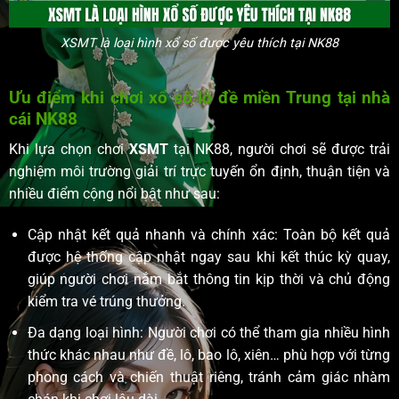
XSMT là loại hình xổ số được yêu thích tại NK88
Ưu điểm khi chơi xổ số lô đề miền Trung tại nhà
cái NK88
Khi lựa chọn chơi
XSMT
tại NK88, người chơi sẽ được trải
nghiệm môi trường giải trí trực tuyến ổn định, thuận tiện và
nhiều điểm cộng nổi bật như sau:
Cập nhật kết quả nhanh và chính xác: Toàn bộ kết quả
được hệ thống cập nhật ngay sau khi kết thúc kỳ quay,
giúp người chơi nắm bắt thông tin kịp thời và chủ động
kiểm tra vé trúng thưởng.
Đa dạng loại hình: Người chơi có thể tham gia nhiều hình
thức khác nhau như đề, lô, bao lô, xiên… phù hợp với từng
phong cách và chiến thuật riêng, tránh cảm giác nhàm