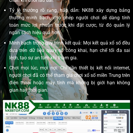
chán khi chơi lâu dài.
Tỷ lệ thưởng rõ ràng, hấp dẫn: NK88 xây dựng bảng
thưởng minh bạch, cho phép người chơi dễ dàng tính
toán mức lợi nhuận trước khi đặt cược, từ đó quản lý
ngân sách hiệu quả hơn.
Minh bạch trong quy trình kết quả: Mọi kết quả xổ số đều
dựa trên dữ liệu quay số công khai, hạn chế tối đa sai
lệch, tạo sự an tâm khi tham gia.
Chơi mọi lúc, mọi nơi: Chỉ cần thiết bị kết nối internet,
người chơi đã có thể tham gia chơi xổ số miền Trung trên
điện thoại hoặc máy tính mà không bị giới hạn không
gian hay thời gian.