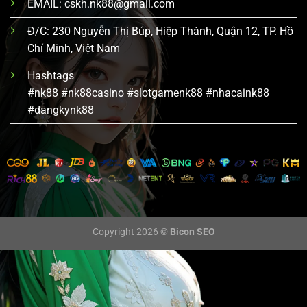
EMAIL:
cskh.nk88@gmail.com
Dragon Tiger
Dragon Tiger là trò chơi đơn giản, nhanh chóng, chỉ cần so
Đ/C: 230 Nguyễn Thị Búp, Hiệp Thành, Quận 12, TP. Hồ
hai lá bài Rồng và Hổ để xác định bên thắng. Với tốc độ
Chí Minh, Việt Nam
chơi dồn dập, Dragon Tiger đặc biệt phù hợp cho những
Hashtags
người yêu thích nhịp độ nhanh và cảm giác kịch tính liên
#nk88 #nk88casino #slotgamenk88 #nhacaink88
tục.
#dangkynk88
Fantan
Fantan là trò chơi dân gian Trung Hoa lâu đời, sử dụng hạt
đậu hoặc nút tròn để tiến hành chơi. Người chơi cược vào
kết quả số dư khi chia toàn bộ hạt thành nhóm 4, tạo ra
cảm giác chờ đợi đầy hồi hộp và lôi cuốn.
Copyright 2026 ©
Bicon SEO
Ngầu Hầm
Ngầu Hầm, hay Bull Bull, là trò chơi bài độc đáo với 5 lá
bài, tính điểm theo phương pháp riêng. Người chơi chia bài
thành hai nhóm, ba lá cộng lại chia hết cho 10, hai lá còn